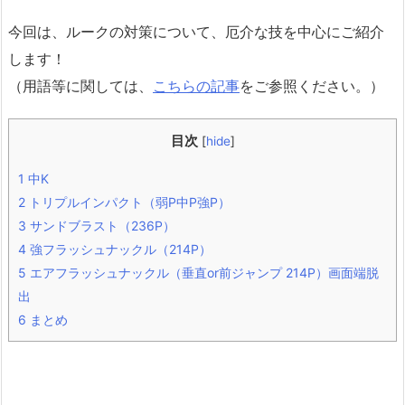
今回は、ルークの対策について、厄介な技を中心にご紹介
します！
（用語等に関しては、
こちらの記事
をご参照ください。）
目次
[
hide
]
1
中K
2
トリプルインパクト（弱P中P強P）
3
サンドブラスト（236P）
4
強フラッシュナックル（214P）
5
エアフラッシュナックル（垂直or前ジャンプ 214P）画面端脱
出
6
まとめ