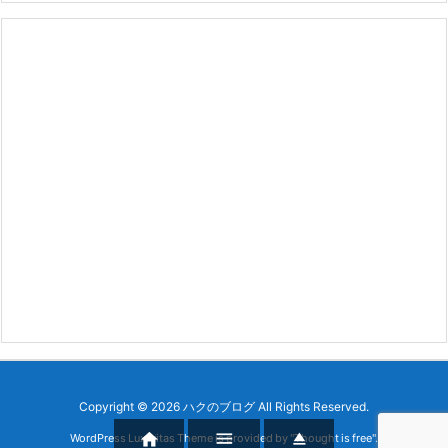
Copyright ©
2026
ハクのブログ
All Rights Reserved.



WordPress Luxeritas Theme is provided by "
Thought is free
".