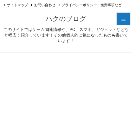
サイトマップ
お問い合わせ
プライバシーポリシー・免責事項など

プロフィール
Feedly
RSS
ハクのブログ

このサイトではゲーム関連情報や、PC、スマホ、ガジェットなどな

ど幅広く紹介しています！その他個人的に気になったものも書いて
メニュ
います！

サイド

前へ

次へ

検索