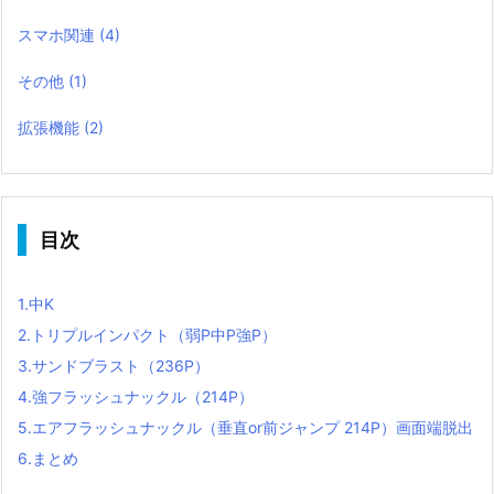
スマホ関連
(4)
その他
(1)
拡張機能
(2)
目次
1.
中K
2.
トリプルインパクト（弱P中P強P）
3.
サンドブラスト（236P）
4.
強フラッシュナックル（214P）
5.
エアフラッシュナックル（垂直or前ジャンプ 214P）画面端脱出
6.
まとめ