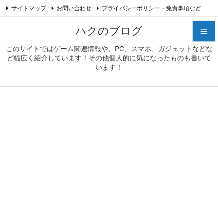
サイトマップ
お問い合わせ
プライバシーポリシー・免責事項など

プロフィール
Feedly
RSS
ハクのブログ

このサイトではゲーム関連情報や、PC、スマホ、ガジェットなどな

ど幅広く紹介しています！その他個人的に気になったものも書いて
メニュ
います！

サイド

前へ

次へ

検索