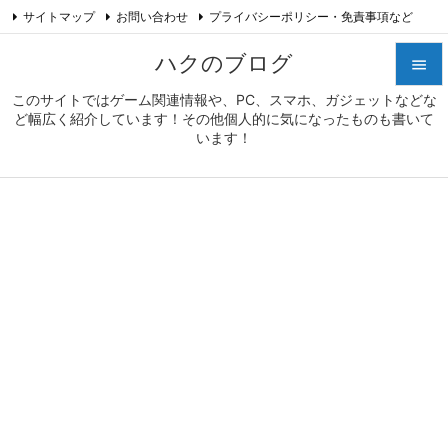
サイトマップ
お問い合わせ
プライバシーポリシー・免責事項など

プロフィール
Feedly
RSS
ハクのブログ

このサイトではゲーム関連情報や、PC、スマホ、ガジェットなどな

ど幅広く紹介しています！その他個人的に気になったものも書いて
メニュ
います！

サイド

前へ

次へ

検索