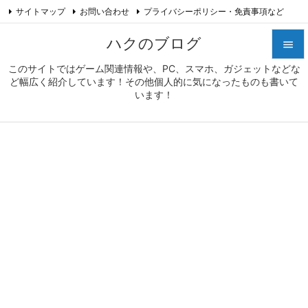
サイトマップ
お問い合わせ
プライバシーポリシー・免責事項など

プロフィール
Feedly
RSS
ハクのブログ

このサイトではゲーム関連情報や、PC、スマホ、ガジェットなどな

ど幅広く紹介しています！その他個人的に気になったものも書いて
メニュ
います！

サイド

前へ

次へ

検索