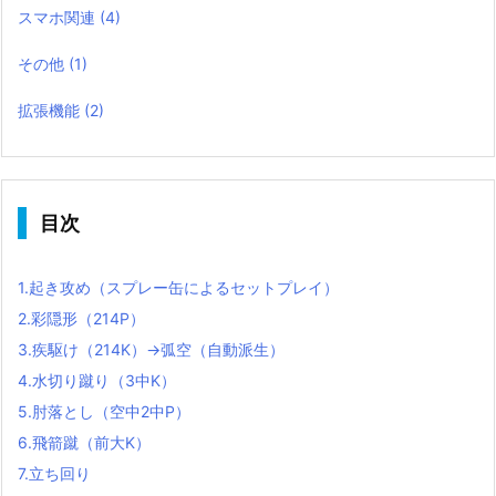
スマホ関連
(4)
その他
(1)
拡張機能
(2)
目次
1.
起き攻め（スプレー缶によるセットプレイ）
2.
彩隠形（214P）
3.
疾駆け（214K）→弧空（自動派生）
4.
水切り蹴り（3中K）
5.
肘落とし（空中2中P）
6.
飛箭蹴（前大K）
7.
立ち回り