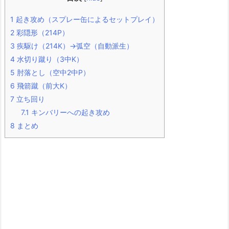
1
起き攻め（スプレー缶によるセットプレイ）
2
彩隠形（214P）
3
疾駆け（214K）→弧空（自動派生）
4
水切り蹴り（3中K）
5
肘落とし（空中2中P）
6
飛箭蹴（前大K）
7
立ち回り
7.1
キンバリーへの起き攻め
8
まとめ