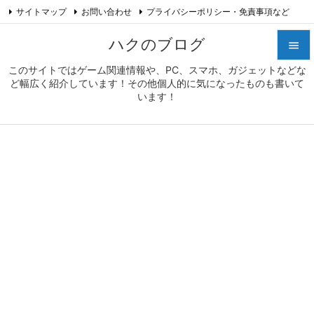
サイトマップ
お問い合わせ
プライバシーポリシー・免責事項など

プロフィール
Feedly
RSS
ハクのブログ

このサイトではゲーム関連情報や、PC、スマホ、ガジェットなどな

ど幅広く紹介しています！その他個人的に気になったものも書いて
メニュ
います！

サイド

前へ

次へ

検索