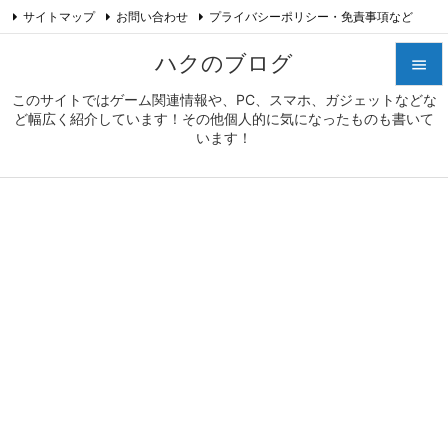
サイトマップ
お問い合わせ
プライバシーポリシー・免責事項など

プロフィール
Feedly
RSS
ハクのブログ

このサイトではゲーム関連情報や、PC、スマホ、ガジェットなどな

ど幅広く紹介しています！その他個人的に気になったものも書いて
メニュ
います！

サイド

前へ

次へ

検索