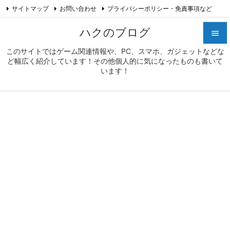
サイトマップ
お問い合わせ
プライバシーポリシー・免責事項など

プロフィール
Feedly
RSS
ハクのブログ

このサイトではゲーム関連情報や、PC、スマホ、ガジェットなどな

ど幅広く紹介しています！その他個人的に気になったものも書いて
メニュ
います！

サイド

前へ

次へ

検索