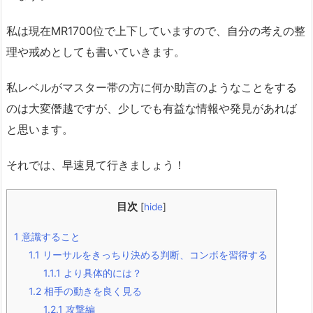
私は現在MR1700位で上下していますので、自分の考えの整
理や戒めとしても書いていきます。
私レベルがマスター帯の方に何か助言のようなことをする
のは大変僭越ですが、少しでも有益な情報や発見があれば
と思います。
それでは、早速見て行きましょう！
目次
[
hide
]
1
意識すること
1.1
リーサルをきっちり決める判断、コンボを習得する
1.1.1
より具体的には？
1.2
相手の動きを良く見る
1.2.1
攻撃編