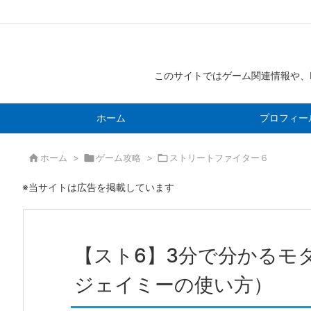
このサイトではゲーム関連情報や、
ホーム
プロフィー

ホーム
>

ゲーム攻略
>

ストリートファイター６
※当サイトは広告を掲載しています
【スト6】3分で分かるモ
ジェイミーの使い方）