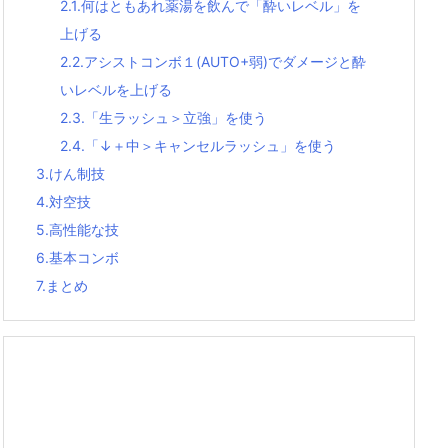
2.1.
何はともあれ薬湯を飲んで「酔いレベル」を
上げる
2.2.
アシストコンボ１(AUTO+弱)でダメージと酔
いレベルを上げる
2.3.
「生ラッシュ＞立強」を使う
2.4.
「↓＋中＞キャンセルラッシュ」を使う
3.
けん制技
4.
対空技
5.
高性能な技
6.
基本コンボ
7.
まとめ