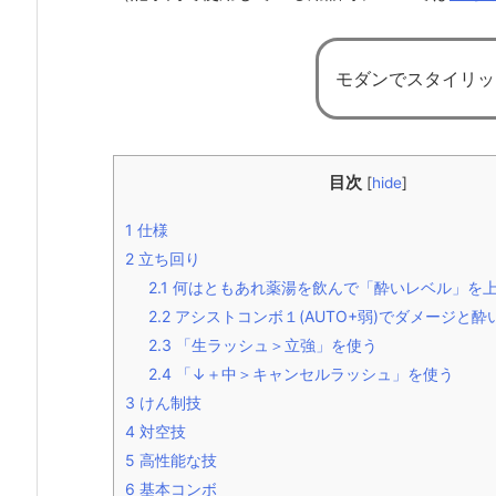
モダンでスタイリッ
目次
[
hide
]
1
仕様
2
立ち回り
2.1
何はともあれ薬湯を飲んで「酔いレベル」を
2.2
アシストコンボ１(AUTO+弱)でダメージと
2.3
「生ラッシュ＞立強」を使う
2.4
「↓＋中＞キャンセルラッシュ」を使う
3
けん制技
4
対空技
5
高性能な技
6
基本コンボ