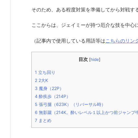
そのため、ある程度対策を準備してから対戦す
ここからは、ジェイミーが持つ厄介な技を中心
（記事内で使用している用語等は
こちらのリン
目次
[
hide
]
1
立ち回り
2
2大K
3
魔身（22P）
4
酔疾歩（214P）
5
張弓腿（623K）（リバーサル時）
6
無影蹴（214K。酔いレベル１以上かつ前ジャンプ
7
まとめ