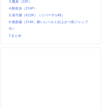
3.
魔身（22P）
4.
酔疾歩（214P）
5.
張弓腿（623K）（リバーサル時）
6.
無影蹴（214K。酔いレベル１以上かつ前ジャンプ
中）
7.
まとめ