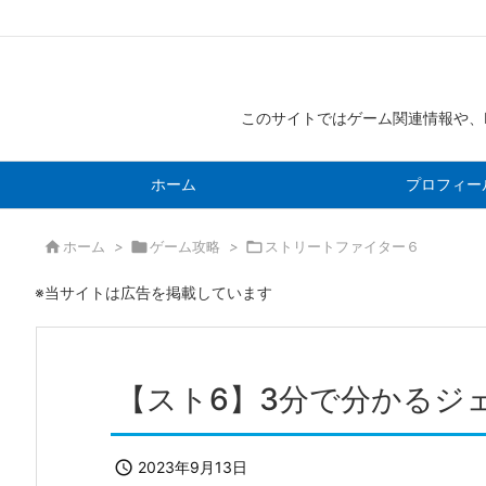
このサイトではゲーム関連情報や、
ホーム
プロフィー

ホーム
>

ゲーム攻略
>

ストリートファイター６
※当サイトは広告を掲載しています
【スト6】3分で分かるジ

2023年9月13日