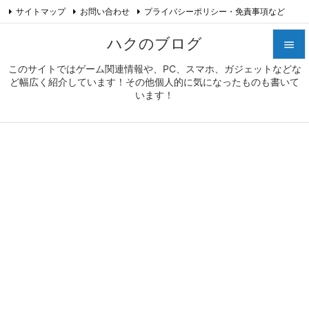
サイトマップ
お問い合わせ
プライバシーポリシー・免責事項など

プロフィール
Feedly
RSS
ハクのブログ

このサイトではゲーム関連情報や、PC、スマホ、ガジェットなどな

ど幅広く紹介しています！その他個人的に気になったものも書いて
メニュ
います！

サイド

前へ

次へ

検索