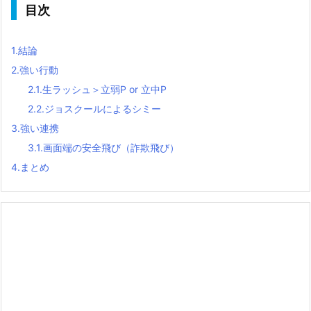
目次
1.
結論
2.
強い行動
2.1.
生ラッシュ＞立弱P or 立中P
2.2.
ジョスクールによるシミー
3.
強い連携
3.1.
画面端の安全飛び（詐欺飛び）
4.
まとめ