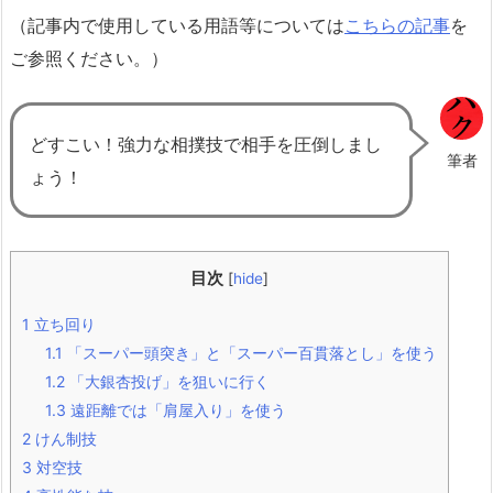
（記事内で使用している用語等については
こちらの記事
を
ご参照ください。）
どすこい！強力な相撲技で相手を圧倒しまし
筆者
ょう！
目次
[
hide
]
1
立ち回り
1.1
「スーパー頭突き」と「スーパー百貫落とし」を使う
1.2
「大銀杏投げ」を狙いに行く
1.3
遠距離では「肩屋入り」を使う
2
けん制技
3
対空技