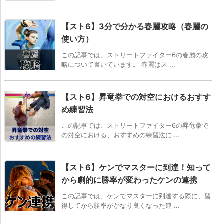
【スト6】3分で分かる春麗攻略（春麗の
使い方）
この記事では、ストリートファイター6の春麗の攻
略について書いています。 春麗はス ...
【スト6】昇竜拳での対空におけるおすす
め練習法
この記事では、ストリートファイター6の昇竜拳で
の対空における、おすすめの練習法に ...
【スト6】ケンでマスターに到達！知って
から劇的に勝率が変わったケンの連携
この記事では、ケンでマスターに到達する際に、習
得してから勝率がかなり良くなった連 ...