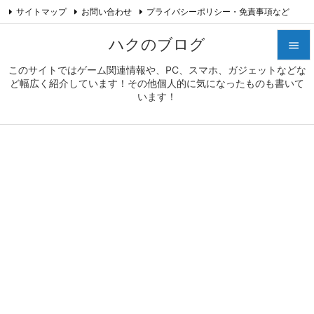
サイトマップ
お問い合わせ
プライバシーポリシー・免責事項など

プロフィール
Feedly
RSS
ハクのブログ

このサイトではゲーム関連情報や、PC、スマホ、ガジェットなどな

ど幅広く紹介しています！その他個人的に気になったものも書いて
メニュ
います！

サイド

前へ

次へ

検索