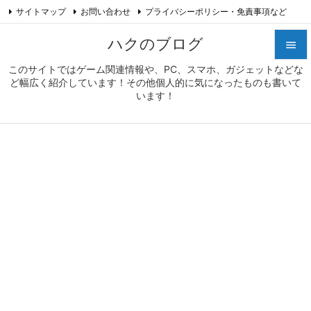
サイトマップ
お問い合わせ
プライバシーポリシー・免責事項など

プロフィール
Feedly
RSS
ハクのブログ

このサイトではゲーム関連情報や、PC、スマホ、ガジェットなどな

ど幅広く紹介しています！その他個人的に気になったものも書いて
メニュ
います！

サイド

前へ

次へ

検索