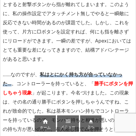
とすると射撃ボタンから指が離れてしまいます。このよう
に、私の操作設定でアタッチメント無しでやると一瞬敵に
反応できない時間があるのが課題でした。しかし、これを
使って、片方に□ボタンを設定すれば、何にも指を離さず
にリロードができます。一瞬の差ですが、Apexにおいては
とても重要な差になってきますので、結構アドバンテージ
があると思います。
……なのですが、
私はとにかく持ち方が合っていなかっ
た…
。コントローラーを持っていると、「
勝手にボタンを押
しちゃう現象
」が起こります。今名づけました。この現象
は、その名の通り勝手にボタンを押しちゃうんですね、こ
れが致命的でした。私は基本モンハン持ちでコントローラ
ーを持っているので、モンハン持ちと相性が悪いのか、私



メニュー
上へ
ホーム
の持ち方が悪いのか…。右人差し指で△を押そうとしたり、