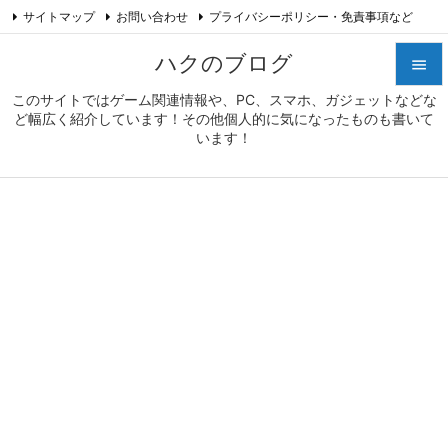
サイトマップ
お問い合わせ
プライバシーポリシー・免責事項など

プロフィール
Feedly
RSS
ハクのブログ

このサイトではゲーム関連情報や、PC、スマホ、ガジェットなどな

ど幅広く紹介しています！その他個人的に気になったものも書いて
メニュ
います！

サイド

前へ

次へ

検索