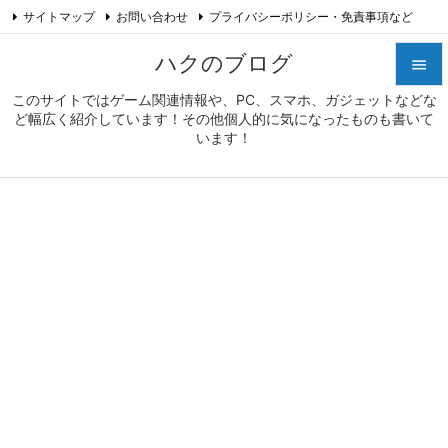
サイトマップ
お問い合わせ
プライバシーポリシー・免責事項など

プロフィール
Feedly
RSS
ハクのブログ

このサイトではゲーム関連情報や、PC、スマホ、ガジェットなどな

ど幅広く紹介しています！その他個人的に気になったものも書いて
メニュ
います！

サイド

前へ

次へ

検索